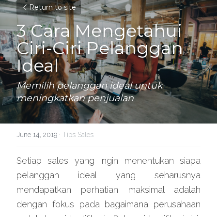
Return to site
3 Cara Mengetahui 
Ciri-Ciri Pelanggan 
Ideal
Memilih pelanggan ideal untuk 
meningkatkan penjualan
June 14, 2019
·
Tips Sales
Setiap sales yang ingin menentukan siapa 
pelanggan ideal yang seharusnya 
mendapatkan perhatian maksimal adalah 
dengan fokus pada bagaimana perusahaan 