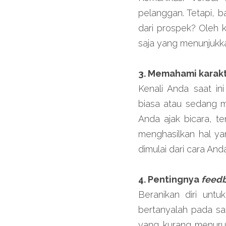
pelanggan. Tetapi, 
dari prospek? Oleh k
saja yang menunjukka
3. Memahami karakt
Kenali Anda saat in
biasa atau sedang m
Anda ajak bicara, 
menghasilkan hal ya
dimulai dari cara An
4. Pentingnya 
feed
Beranikan diri unt
bertanyalah pada sal
yang kurang menurut