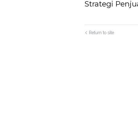
Strategi Penj
Return to site
Submit
C