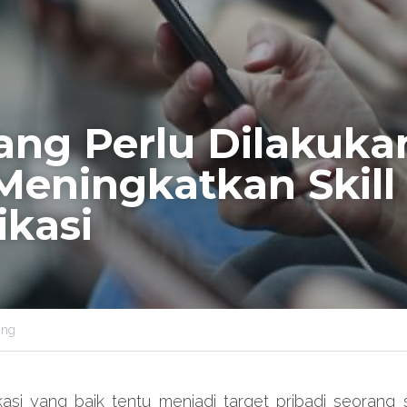
ang Perlu Dilakukan
eningkatkan Skill 
kasi
ing
ikasi yang baik tentu menjadi target pribadi seorang