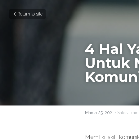
Return to site
4 Hal Y
Untuk M
Komuni
March 25, 2021
·
Sales Train
Memiliki skill komun