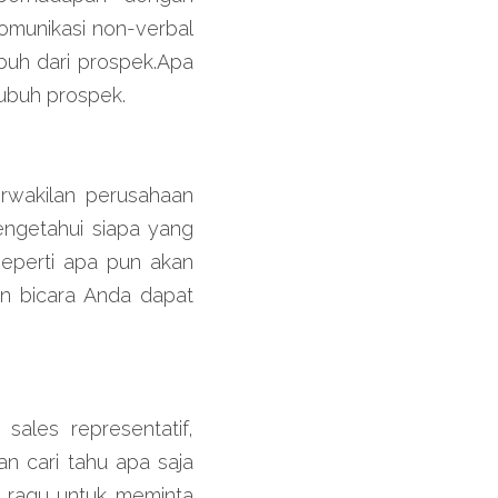
munikasi non-verbal 
buh dari prospek.Apa 
tubuh prospek.
rwakilan perusahaan 
ngetahui siapa yang 
perti apa pun akan 
n bicara Anda dapat 
ales representatif, 
n cari tahu apa saja 
 ragu untuk meminta 