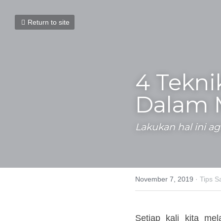
Return to site
4 Tekni
Dalam 
Lakukan hal ini a
November 7, 2019
·
Tips Sal
Setiap kali kita me