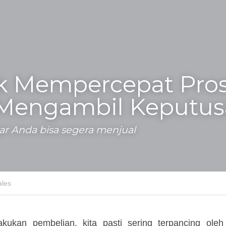
k Mempercepat Pros
Mengambil Keputus
gar Anda bisa segera menjual
es
lakukan pembelian, kita pasti sering terpancing ole