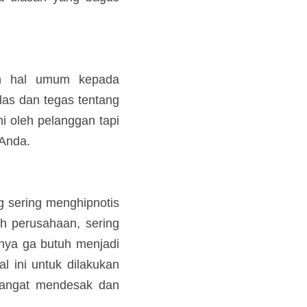
an penjualan Anda.
n hal umum kepada 
bih jelas dan tegas 
mudah dipahami oleh 
gan produk/layanan 
ang paling sering 
yang diberikan oleh 
pelanggan dari yang 
Tetapi, kami tidak 
alankan strategi ini 