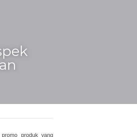
pek 
an
h promo produk yang 