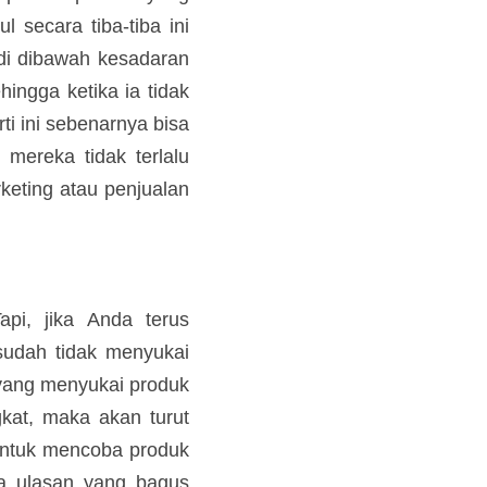
 secara tiba-tiba ini 
di dibawah kesadaran 
k sehingga ketika ia 
Konsep seperti ini 
pelanggan meskipun 
menerapkan strategi 
a Anda terapkan.
i, jika Anda terus 
udah tidak menyukai 
ggan yang menyukai 
uk meningkat, maka 
n dari mereka untuk 
i yang bagus serta 