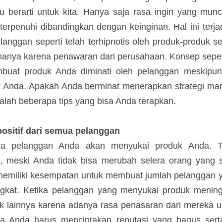
lu berarti untuk kita. Hanya saja rasa ingin yang muncul
 terpenuhi dibandingkan dengan keinginan. Hal ini terja
langgan seperti telah terhipnotis oleh produk-produ
i butuh hanya karena penawaran dari perusahaan. 
da tiru untuk membuat produk Anda diminati oleh 
u membutuhkan produk Anda. Apakah Anda berminat 
lan seperti ini? Berikut adalah beberapa tips yang bis
 positif dari semua pelanggan
a pelanggan Anda akan menyukai produk Anda. Tap
, meski Anda tidak bisa merubah selera orang yang s
 memiliki kesempatan untuk membuat jumlah pelan
n meningkat. Ketika pelanggan yang menyukai prod
tkan prospek lainnya karena adanya rasa penasara
a. Itulah mengapa Anda harus menciptakan reputas