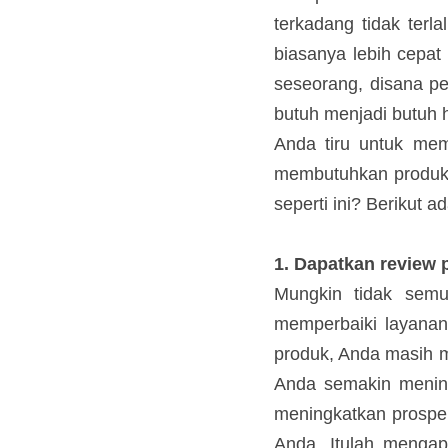
terkadang tidak terla
biasanya lebih cepat
seseorang, disana pe
tidak butuh menjad
sebenarnya bisa An
mereka tidak terlal
marketing atau penjua
1. Dapatkan review
Mungkin tidak semu
memperbaiki layanan
produk, Anda masih
produk Anda semaki
akan turut meningka
mencoba produk And