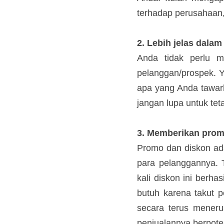
ulasan yang bagus t
2. Lebih jelas dal
Anda tidak perlu 
pelanggan/prospek. 
tentang apa yang An
pelanggan tapi jan
Anda.
3. Memberikan pro
Promo dan diskon 
menghipnotis para p
perusahaan, sering 
awalnya ga butuh m
menyarankan hal ini 