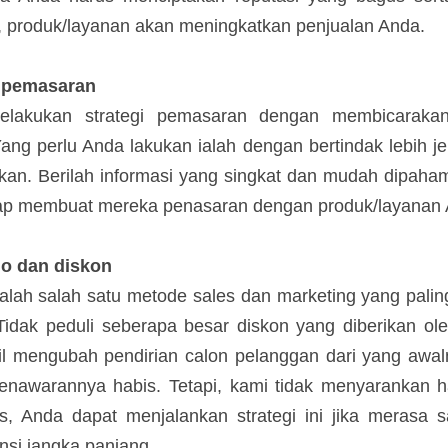
erhadap perusahaan, produk/layanan akan meningkatk
am pemasaran
melakukan strategi pemasaran dengan membicaraka
Yang perlu Anda lakukan ialah dengan bertindak le
da tawarkan. Berilah informasi yang singkat dan 
gan lupa untuk tetap membuat mereka penasaran den
mo dan diskon
adalah salah satu metode sales dan marketing y
elanggannya. Tidak peduli seberapa besar diskon 
kali diskon ini berhasil mengubah pendirian calon 
enjadi butuh karena takut penawarannya habis. 
untuk dilakukan secara terus menerus, Anda dapat menj