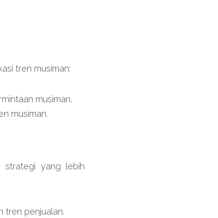
asi tren musiman:
rmintaan musiman.
ren musiman.
trategi yang lebih 
tren penjualan.