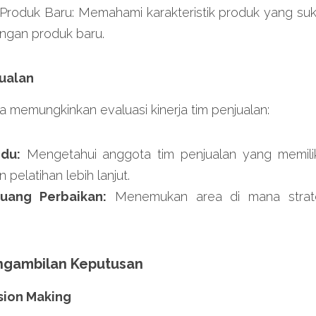
oduk Baru: Memahami karakteristik produk yang suks
gan produk baru.
jualan
ga memungkinkan evaluasi kinerja tim penjualan:
idu:
 Mengetahui anggota tim penjualan yang memiliki 
pelatihan lebih lanjut.
eluang Perbaikan:
 Menemukan area di mana strate
ngambilan Keputusan
ision Making