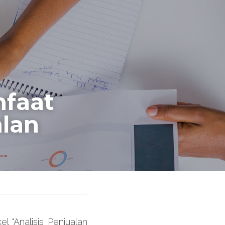
faat 
alan
 "Analisis Penjualan 