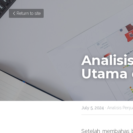
Return to site
Analisi
Utama d
July 5, 2024
·
Analisis Penju
Setelah membahas ber