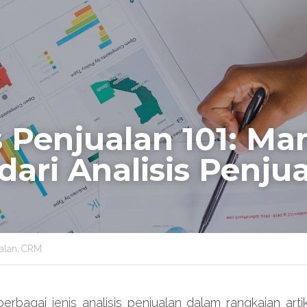
s Penjualan 101: Man
ari Analisis Penju
alan,
CRM
bagai jenis analisis penjualan dalam rangkaian artikel