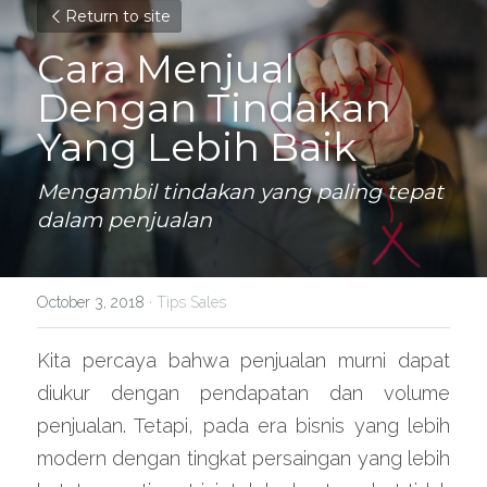
Return to site
Cara Menjual 
Dengan Tindakan 
Yang Lebih Baik
Mengambil tindakan yang paling tepat 
dalam penjualan
October 3, 2018
·
Tips Sales
Kita percaya bahwa penjualan murni dapat 
diukur dengan pendapatan dan volume 
penjualan. Tetapi, pada era bisnis yang lebih 
modern dengan tingkat persaingan yang lebih 