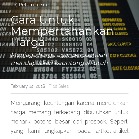
Return to site
Cara Untuk 
Mempertahankan 
Harga
Menjaga harga agar perusahaan 
mendapatkan keuntungan utuh 
February 14, 2018
·
Tips Sales
Mengurangi keuntungan karena menurunkan 
harga memang terkadang dibutuhkan untuk 
menarik potensi besar dari prospek. Seperti 
yang kami ungkapkan pada artikel-artikel 