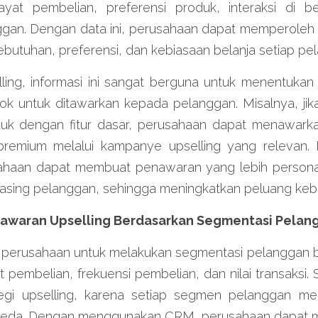
ayat pembelian, preferensi produk, interaksi di be
ggan. Dengan data ini, perusahaan dapat memperoleh 
utuhan, preferensi, dan kebiasaan belanja setiap pe
ling, informasi ini sangat berguna untuk menentukan 
ok untuk ditawarkan kepada pelanggan. Misalnya, jik
uk dengan fitur dasar, perusahaan dapat menawarka
 premium melalui kampanye upselling yang relevan
ahaan dapat membuat penawaran yang lebih persona
sing pelanggan, sehingga meningkatkan peluang keber
enawaran Upselling Berdasarkan Segmentasi Pelan
erusahaan untuk melakukan segmentasi pelanggan be
at pembelian, frekuensi pembelian, dan nilai transaksi. 
egi upselling, karena setiap segmen pelanggan mem
rbeda. Dengan menggunakan CRM, perusahaan dapat 