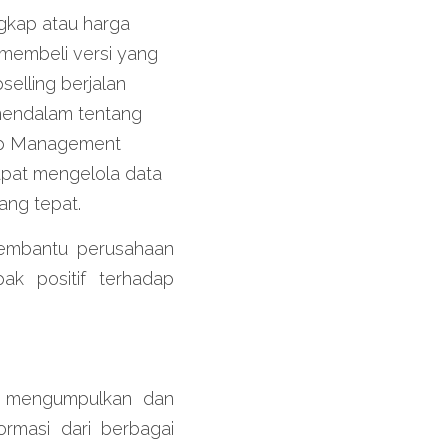
kap atau harga 
 membeli versi yang 
elling berjalan 
mendalam tentang 
hip Management 
at mengelola data 
ang tepat.
embantu perusahaan 
ak positif terhadap 
 mengumpulkan dan 
rmasi dari berbagai 