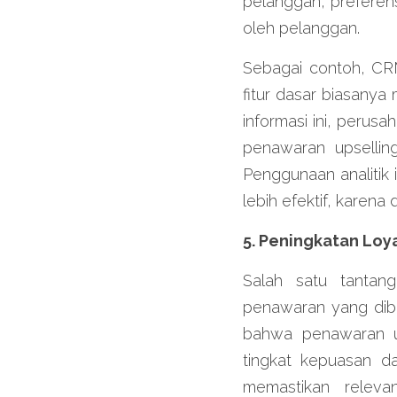
pelanggan, preferens
oleh pelanggan.
Sebagai contoh, CR
fitur dasar biasanya
informasi ini, peru
penawaran upselling
Penggunaan analitik 
lebih efektif, karen
5. Peningkatan Loy
Salah satu tantan
penawaran yang dibe
bahwa penawaran up
tingkat kepuasan d
memastikan relev