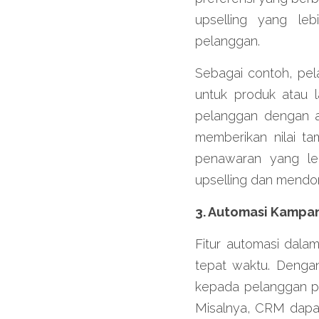
upselling yang leb
pelanggan.
Sebagai contoh, pel
untuk produk atau l
pelanggan dengan an
memberikan nilai t
penawaran yang leb
upselling dan mendor
3. Automasi Kampa
Fitur automasi dala
tepat waktu. Dengan
kepada pelanggan pa
Misalnya, CRM dapat