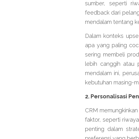
sumber, seperti riw
feedback dari pelan
mendalam tentang keb
Dalam konteks upsel
apa yang paling coc
sering membeli prod
lebih canggih atau
mendalam ini, perus
kebutuhan masing-ma
2. Personalisasi P
CRM memungkinkan p
faktor, seperti riway
penting dalam strat
preferensi yang be