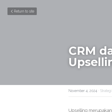
Return to site
CRM dan
Upselli
November 4, 2024
·
Strategi
Upselling merupakan s