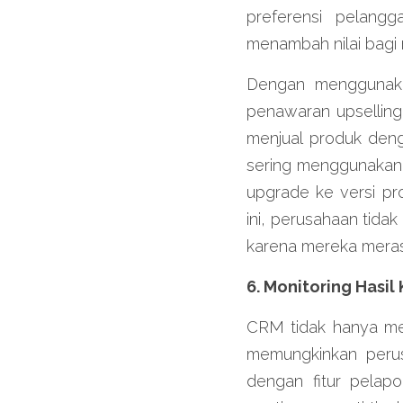
preferensi pelang
menambah nilai bagi
Dengan menggunaka
penawaran upselling
menjual produk deng
sering menggunakan 
upgrade ke versi pr
ini, perusahaan tida
karena mereka mera
6. Monitoring Hasi
CRM tidak hanya mem
memungkinkan perus
dengan fitur pelap