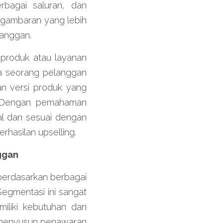
rbagai saluran, dan 
gambaran yang lebih 
langgan.
produk atau layanan 
a seorang pelanggan 
n versi produk yang 
. Dengan pemahaman 
l dan sesuai dengan 
hasilan upselling.
ggan
rdasarkan berbagai 
Segmentasi ini sangat 
iliki kebutuhan dan 
menyusun penawaran 