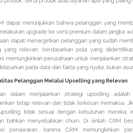
i produk, serta produk atau layanan apa yang paling s
M dapat menunjukkan bahwa pelanggan yang membe
 melakukan upgrade ke versi premium dalam jangka wa
sahaan dapat menargetkan pelanggan yang sudah memb
 yang relevan, berdasarkan pola yang diidentifikasi
ini memungkinkan perusahaan untuk menjalankan strat
a didasarkan pada data dan fakta yang nyata, bukan asu
alitas Pelanggan Melalui Upselling yang Relevan
gan dalam menjalankan strategi upselling adalah
rikan tetap relevan dan tidak terkesan memaksa. Ji
selling tidak sesuai dengan kebutuhan mereka, in
an bahkan menyebabkan churn. Di sinilah CRM berp
ansi penawaran, karena CRM memungkinkan per