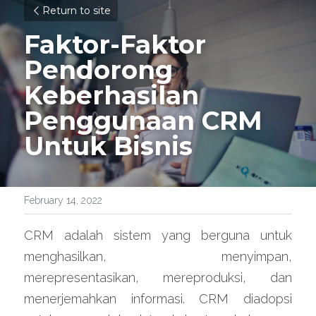
Return to site
Faktor-Faktor 
Pendorong 
Keberhasilan 
Penggunaan CRM 
Untuk Bisnis
February 14, 2022
CRM adalah sistem yang berguna untuk 
menghasilkan, menyimpan, 
merepresentasikan, mereproduksi, dan 
menerjemahkan informasi. CRM diadopsi 