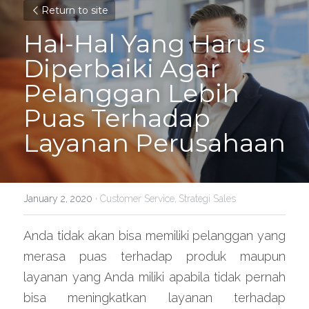
Return to site
Hal-Hal Yang Harus 
Diperbaiki Agar 
Pelanggan Lebih 
Puas Terhadap 
Layanan Perusahaan
January 2, 2020
·
Customer Service,
Strategi Sales
Anda tidak akan bisa memiliki pelanggan yang 
merasa puas terhadap produk maupun 
layanan yang Anda miliki apabila tidak pernah 
bisa meningkatkan layanan terhadap 