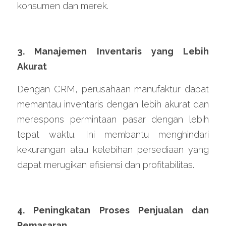
konsumen dan merek.
3. Manajemen Inventaris yang Lebih 
Akurat
Dengan CRM, perusahaan manufaktur dapat 
memantau inventaris dengan lebih akurat dan 
merespons permintaan pasar dengan lebih 
tepat waktu. Ini membantu menghindari 
kekurangan atau kelebihan persediaan yang 
dapat merugikan efisiensi dan profitabilitas.
4. Peningkatan Proses Penjualan dan 
Pemasaran