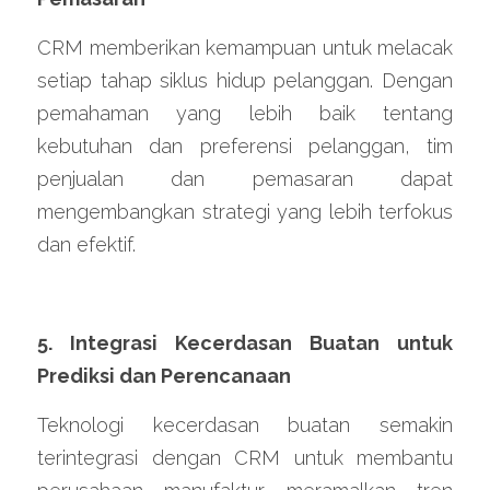
CRM memberikan kemampuan untuk melacak 
setiap tahap siklus hidup pelanggan. Dengan 
pemahaman yang lebih baik tentang 
kebutuhan dan preferensi pelanggan, tim 
penjualan dan pemasaran dapat 
mengembangkan strategi yang lebih terfokus 
dan efektif.
5. Integrasi Kecerdasan Buatan untuk 
Prediksi dan Perencanaan
Teknologi kecerdasan buatan semakin 
terintegrasi dengan CRM untuk membantu 