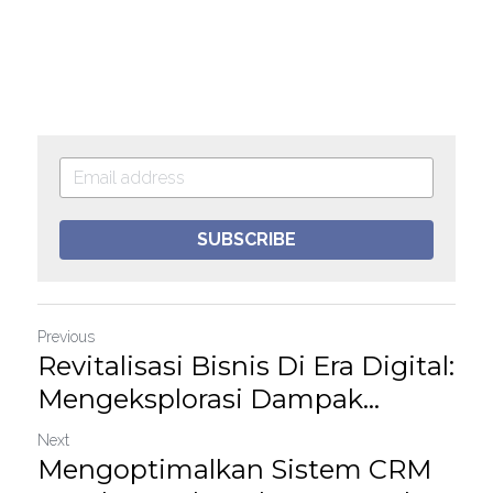
SUBSCRIBE
Previous
Revitalisasi Bisnis Di Era Digital:
Mengeksplorasi Dampak...
Next
Mengoptimalkan Sistem CRM