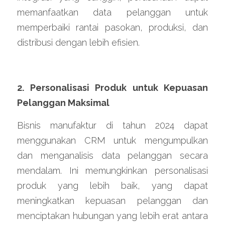
memanfaatkan data pelanggan untuk 
memperbaiki rantai pasokan, produksi, dan 
distribusi dengan lebih efisien.
2. Personalisasi Produk untuk Kepuasan 
Pelanggan Maksimal
Bisnis manufaktur di tahun 2024 dapat 
menggunakan CRM untuk mengumpulkan 
dan menganalisis data pelanggan secara 
mendalam. Ini memungkinkan personalisasi 
produk yang lebih baik, yang dapat 
meningkatkan kepuasan pelanggan dan 
menciptakan hubungan yang lebih erat antara 