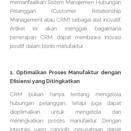
memanfaatkan Sistem Manajemen Hubungan 
Pelanggan (Customer Relationship 
Management atau CRM) sebagai alat inovatif. 
Artikel ini akan menggali bagaimana 
penerapan CRM dapat membawa inovasi 
positif dalam bisnis manufaktur.
1. Optimalkan Proses Manufaktur dengan 
Efisiensi yang Ditingkatkan
CRM bukan hanya tentang mengelola 
hubungan pelanggan, tetapi juga dapat 
dioptimalkan untuk mengelola dan 
meningkatkan proses manufaktur. Dengan 
integrasi yang canggih, perusahaan dapat 