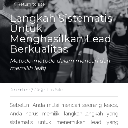
Return to site
Langkah Sistematis 
Untuk 
Menghasilkan Lead 
Berkualitas
Metode-metode dalam mencari dan 
memilih lead
December 17, 2019
·
Tips Sales
Sebelum Anda mulai mencari seorang leads, 
Anda harus memiliki langkah-langkah yang 
sistematis untuk menemukan lead yang 