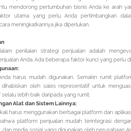
u mendorong pertumbuhan bisnis Anda ke arah yang 
ktor utama yang perlu Anda pertimbangkan dalam 
cara meningkatkannya jika diperlukan.
an
lam penilaian strategi penjualan adalah mengeval
enjualan Anda. Ada beberapa faktor kunci yang perlu di
gunaan:
Anda harus mudah digunakan. Semakin rumit platfor
ihabiskan oleh sales representatif untuk menguasa
 selalu lebih baik daripada yang rumit.
ngan Alat dan Sistem Lainnya:
 kali harus menggunakan berbagai platform dan aplikasi 
 bahwa platform penjualan mudah terintegrasi denga
si, dan media sosial yang digunakan oleh perusahaan An