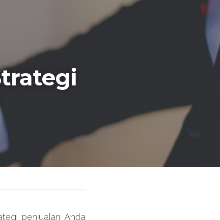
rategi 
tegi penjualan Anda 