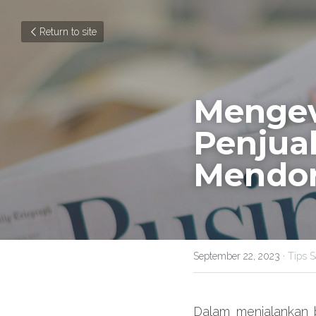
Return to site
Mengeva
Penjua
Mendor
September 22, 2023
·
Tips S
Dalam menjalankan b