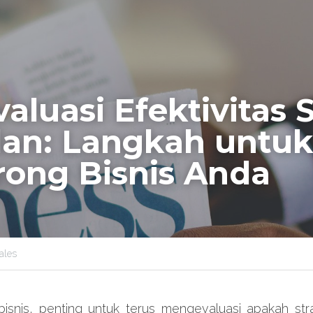
luasi Efektivitas St
lan: Langkah untuk 
ong Bisnis Anda
ales
isnis, penting untuk terus mengevaluasi apakah stra