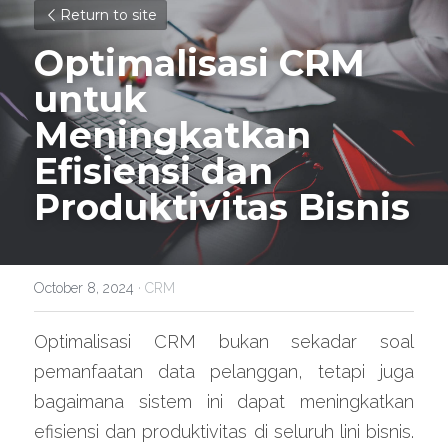
Return to site
Optimalisasi CRM 
untuk 
Meningkatkan 
Efisiensi dan 
Produktivitas Bisnis
October 8, 2024
·
CRM
Optimalisasi CRM bukan sekadar soal 
pemanfaatan data pelanggan, tetapi juga 
bagaimana sistem ini dapat meningkatkan 
efisiensi dan produktivitas di seluruh lini bisnis. 