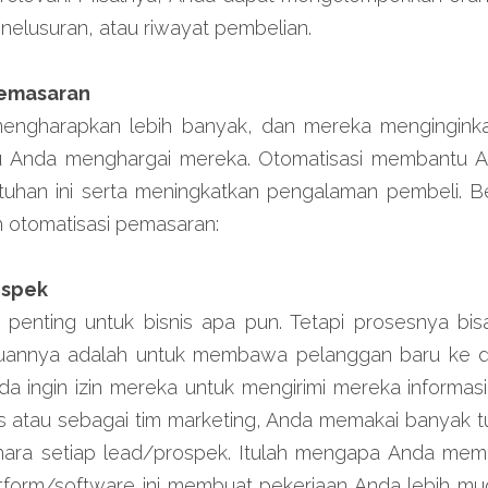
enelusuran, atau riwayat pembelian.
Pemasaran
mengharapkan lebih banyak, dan mereka menginginka
hu Anda menghargai mereka. Otomatisasi membantu A
han ini serta meningkatkan pengalaman pembeli. Be
h otomatisasi pemasaran:
ospek
penting untuk bisnis apa pun. Tetapi prosesnya b
uannya adalah untuk membawa pelanggan baru ke d
 ingin izin mereka untuk mengirimi mereka informasi 
is atau sebagai tim marketing, Anda memakai banyak t
hara setiap lead/prospek. Itulah mengapa Anda mem
tform/software ini membuat pekerjaan Anda lebih mud