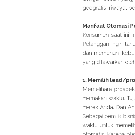
geografis, riwayat p
Manfaat Otomasi 
Konsumen saat ini 
Pelanggan ingin ta
dan memenuhi kebutu
yang ditawarkan ole
1. Memilih lead/pr
Memelihara prospek 
memakan waktu. Tuj
merek Anda. Dan Anda
Sebagai pemilik bisn
waktu untuk memeli
otomatis. Karena pla