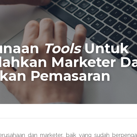
naan 
Tools
 Untuk 
hkan Marketer Da
kan Pemasaran
 perusahaan dan marketer, baik yang sudah berpeng