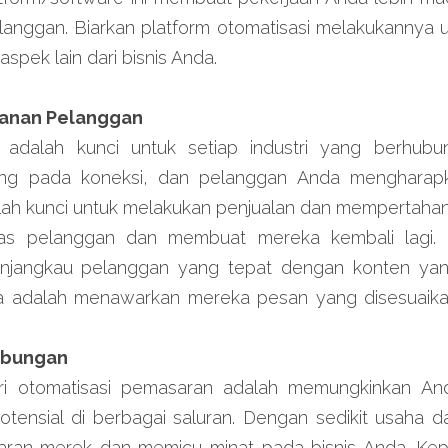
anggan. Biarkan platform otomatisasi melakukannya u
spek lain dari bisnis Anda.
ayanan Pelanggan
adalah kunci untuk setiap industri yang berhubu
g pada koneksi, dan pelanggan Anda mengharapkan
h kunci untuk melakukan penjualan dan mempertahanka
litas pelanggan dan membuat mereka kembali lagi. 
jangkau pelanggan yang tepat dengan konten yang
a adalah menawarkan mereka pesan yang disesuaika
ubungan
ri otomatisasi pemasaran adalah memungkinkan And
tensial di berbagai saluran. Dengan sedikit usaha da
ran merek dan memicu minat pada bisnis Anda. Kep