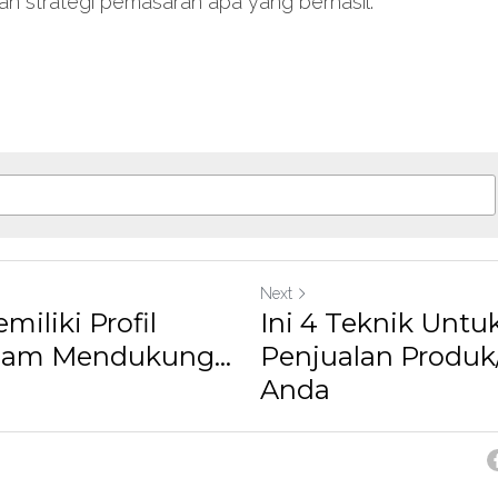
n strategi pemasaran apa yang berhasil.
Next
iliki Profil
Ini 4 Teknik Unt
lam Mendukung...
Penjualan Produ
Anda