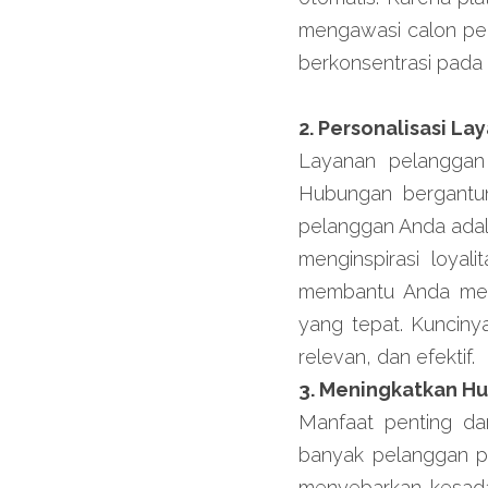
mengawasi calon pel
berkonsentrasi pada a
2. Personalisasi L
Layanan pelanggan 
Hubungan bergantun
pelanggan Anda adala
menginspirasi loya
membantu Anda men
yang tepat. Kunciny
relevan, dan efektif.
3. Meningkatkan H
Manfaat penting da
banyak pelanggan po
menyebarkan kesada