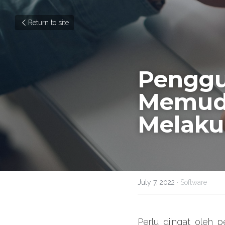
Return to site
Penggu
Memuda
Melaku
July 7, 2022
·
Software
Perlu diingat oleh