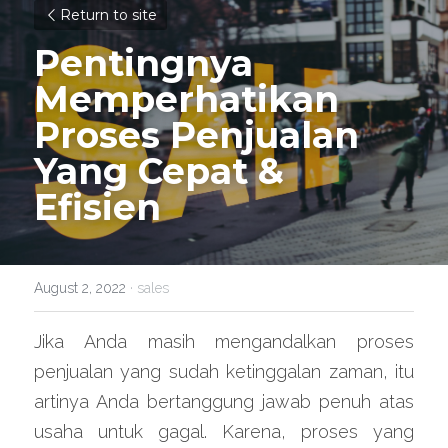
Return to site
Pentingnya 
Memperhatikan 
Proses Penjualan 
Yang Cepat & 
Efisien
August 2, 2022
·
sales
Jika Anda masih mengandalkan proses 
penjualan yang sudah ketinggalan zaman, itu 
artinya Anda bertanggung jawab penuh atas 
usaha untuk gagal. Karena, proses yang 