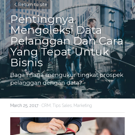
Return to site
Pentingnya 
Mengoleksi Data 
Pelanggan Dan Cara 
Yang Tepat Untuk 
Bisnis
Bagaimana mengukur tingkat prospek 
pelanggan dengan data?
March 25, 2017
·
CRM,
Tips Sales,
Marketing