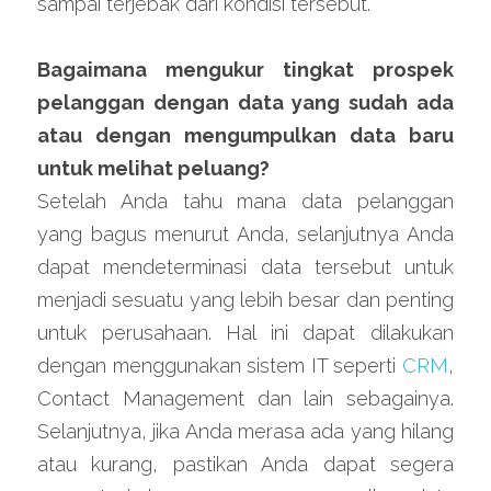
sampai terjebak dari kondisi tersebut.
Bagaimana mengukur tingkat prospek 
pelanggan dengan data yang sudah ada 
atau dengan mengumpulkan data baru 
untuk melihat peluang?
Setelah Anda tahu mana data pelanggan 
yang bagus menurut Anda, selanjutnya Anda 
dapat mendeterminasi data tersebut untuk 
menjadi sesuatu yang lebih besar dan penting 
untuk perusahaan. Hal ini dapat dilakukan 
dengan menggunakan sistem IT seperti 
CRM
, 
Contact Management dan lain sebagainya. 
Selanjutnya, jika Anda merasa ada yang hilang 
atau kurang, pastikan Anda dapat segera 