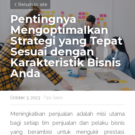
Return to site
Pentingnya 
Mengoptimalkan 
Strategi yang Tepat 
Sesuai dengan 
Karakteristik Bisnis 
Anda
October 3, 2023
·
Tips Sales
Meningkatkan penjualan adalah misi utama 
bagi setiap tim penjualan dan pelaku bisnis 
yang berambisi untuk mengukir prestasi. 