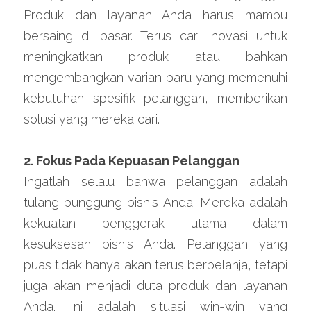
Produk dan layanan Anda harus mampu 
bersaing di pasar. Terus cari inovasi untuk 
meningkatkan produk atau bahkan 
mengembangkan varian baru yang memenuhi 
kebutuhan spesifik pelanggan, memberikan 
solusi yang mereka cari.
2. Fokus Pada Kepuasan Pelanggan
Ingatlah selalu bahwa pelanggan adalah 
tulang punggung bisnis Anda. Mereka adalah 
kekuatan penggerak utama dalam 
kesuksesan bisnis Anda. Pelanggan yang 
puas tidak hanya akan terus berbelanja, tetapi 
juga akan menjadi duta produk dan layanan 
Anda. Ini adalah situasi win-win yang 