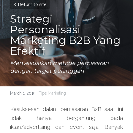
Return to site
Strategi 
Personalisasi 
Marketing B2B Yang 
Efektif
Menyesuaikan metode pemasaran 
dengan target pelanggan
March 1, 2019
·
Tips Marketing
Kesuksesan dalam pemasaran B2B saat ini 
tidak hanya bergantung pada 
iklan/advertising dan event saja. Banyak 