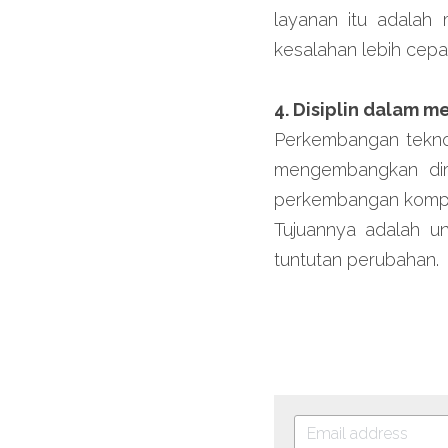
layanan itu adalah 
kesalahan lebih cepa
4. Disiplin dalam 
Perkembangan teknol
mengembangkan diri.
perkembangan kompet
Tujuannya adalah u
tuntutan perubahan.