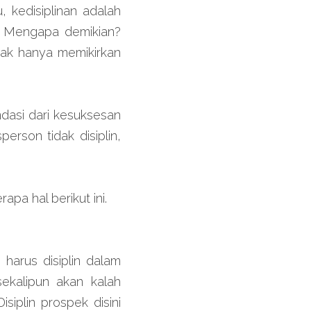
 kedisiplinan adalah 
. Mengapa demikian? 
ak hanya memikirkan 
asi dari kesuksesan 
rson tidak disiplin, 
pa hal berikut ini.
                        
harus disiplin dalam 
kalipun akan kalah 
siplin prospek disini 