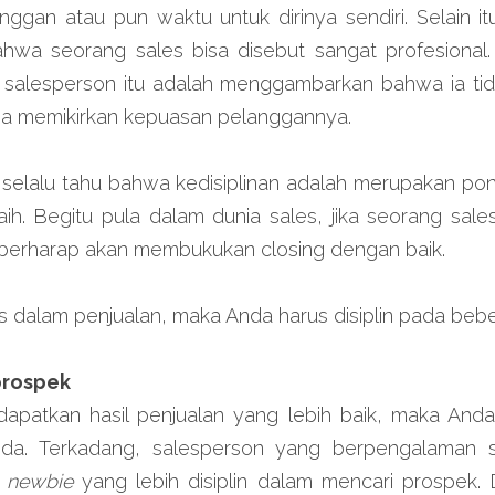
nggan atau pun waktu untuk dirinya sendiri. Selain itu,
wa seorang sales bisa disebut sangat profesional
g salesperson itu adalah menggambarkan bahwa ia tid
 juga memikirkan kepuasan pelanggannya.
selalu tahu bahwa kedisiplinan adalah merupakan pond
h. Begitu pula dalam dunia sales, jika seorang salespe
berharap akan membukukan closing dengan baik.
s dalam penjualan, maka Anda harus disiplin pada bebera
                                                                                            
apatkan hasil penjualan yang lebih baik, maka Anda 
da. Terkadang, salesperson yang berpengalaman se
 
newbie 
yang lebih disiplin dalam mencari prospek. Di