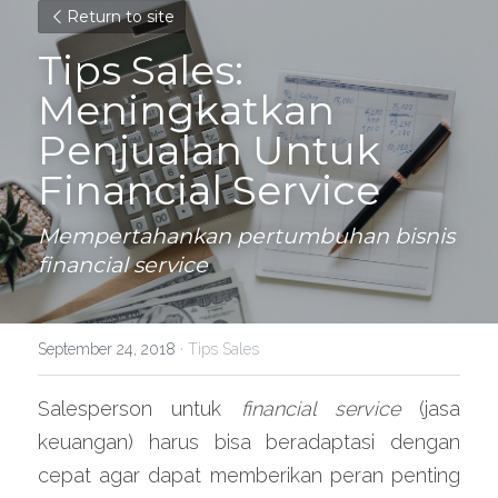
Return to site
Tips Sales: 
Meningkatkan 
Penjualan Untuk 
Financial Service
Mempertahankan pertumbuhan bisnis 
financial service
September 24, 2018
·
Tips Sales
Salesperson untuk 
financial service
 (jasa 
keuangan) harus bisa beradaptasi dengan 
cepat agar dapat memberikan peran penting 