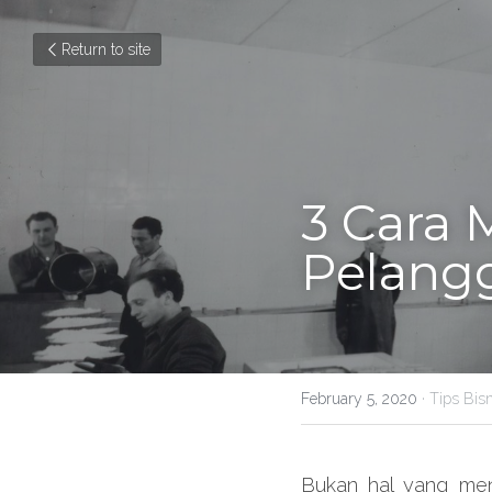
Return to site
3 Cara
Pelang
February 5, 2020
·
Tips Bisn
Bukan hal yang men