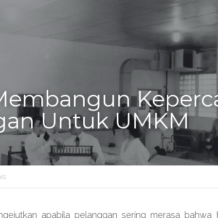
 Membangun Keperca
gan Untuk UMKM
is
gejutkan apabila pelanggan sering merasa bahwa h