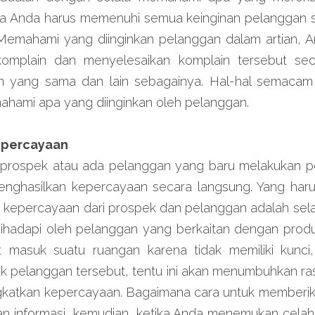
a Anda harus memenuhi semua keinginan pelanggan sat
Memahami yang diinginkan pelanggan dalam artian, An
omplain dan menyelesaikan komplain tersebut sece
 yang sama dan lain sebagainya. Hal-hal semacam 
ahami apa yang diinginkan oleh pelanggan.
epercayaan
 prospek atau ada pelanggan yang baru melakukan pemb
nghasilkan kepercayaan secara langsung. Yang haru
epercayaan dari prospek dan pelanggan adalah selal
ihadapi oleh pelanggan yang berkaitan dengan produk 
t masuk suatu ruangan karena tidak memiliki kunci
 pelanggan tersebut, tentu ini akan menumbuhkan ra
gkatkan kepercayaan. Bagaimana cara untuk memberika
n informasi, kemudian, ketika Anda menemukan celah 