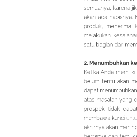
semuanya, karena jik
akan ada habisnya. 
produk, menerima k
melakukan kesalahan
satu bagian dari mem
2. Menumbuhkan k
Ketika Anda memiliki
belum tentu akan me
dapat menumbuhkan k
atas masalah yang d
prospek tidak dapa
membawa kunci untuk
akhirnya akan menin
bertanya dan temuka