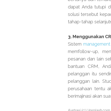
dapat Anda tutupi d
solusi tersebut kep
tahap-tahap selanju
3. Menggunakan C
Sistem 
management 
memfollow-up, mene
pesanan dan lain se
bantuan CRM, Anda
pelanggan itu sendi
pelanggan lain. Stu
perusahaan tentu a
berimajinasi akan sua
Ilustrasi (c) Unsplash.com