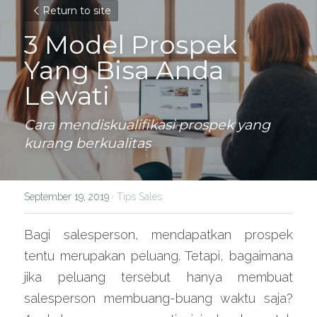
Return to site
3 Model Prospek 
Yang Bisa Anda 
Lewati
Cara mendiskualifikasi prospek yang 
kurang berkualitas
September 19, 2019
·
Tips Sales
Bagi salesperson, mendapatkan prospek 
tentu merupakan peluang. Tetapi, bagaimana 
jika peluang tersebut hanya membuat 
salesperson membuang-buang waktu saja? 