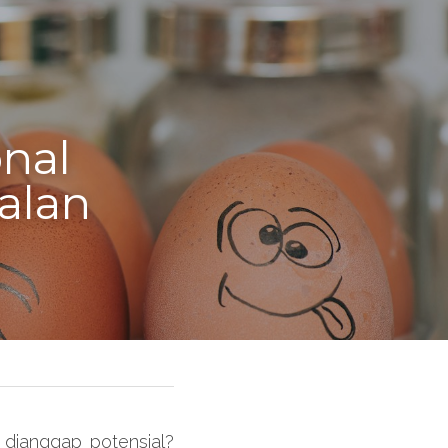
al 
lan 
dianggap potensial? 