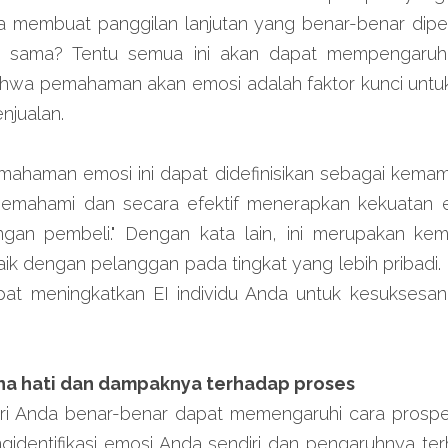
 membuat panggilan lanjutan yang benar-benar diperh
g sama? Tentu semua ini akan dapat mempengaruhi
ahwa pemahaman akan emosi adalah faktor kunci untuk 
njualan.
mahaman emosi ini dapat didefinisikan sebagai kemam
emahami dan secara efektif menerapkan kekuatan e
ngan pembeli." Dengan kata lain, ini merupakan k
k dengan pelanggan pada tingkat yang lebih pribadi. 
t meningkatkan EI individu Anda untuk kesuksesan 
ana hati dan dampaknya
 terhadap proses
iri Anda benar-benar dapat memengaruhi cara pros
gidentifikasi emosi Anda sendiri dan pengaruhnya ter