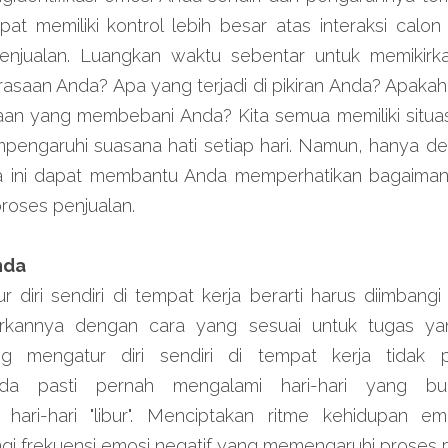
t memiliki kontrol lebih besar atas interaksi calon
penjualan. Luangkan waktu sebentar untuk memikirkan
saan Anda? Apa yang terjadi di pikiran Anda? Apakah 
aan yang membebani Anda? Kita semua memiliki situas
pengaruhi suasana hati setiap hari. Namun, hanya d
 ini dapat membantu Anda memperhatikan bagaimana
oses penjualan.
nda
 diri sendiri di tempat kerja berarti harus diimban
rkannya dengan cara yang sesuai untuk tugas yan
 mengatur diri sendiri di tempat kerja tidak p
da pasti pernah mengalami hari-hari yang buru
ari-hari "libur". Menciptakan ritme kehidupan em
 frekuensi emosi negatif yang memengaruhi proses p