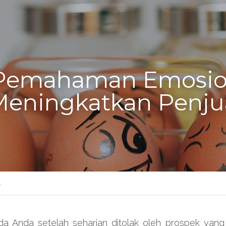
 Pemahaman Emosion
eningkatkan Penjua
s
da Anda setelah seharian ditolak oleh prospek yang 