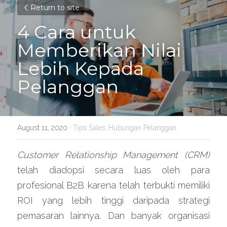
Return to site
4 Cara untuk 
Memberikan Nilai 
Lebih Kepada 
Pelanggan
August 11, 2020
·
Tips Sales,
Hubungan Pelanggan
Customer Relationship Management (CRM)
telah diadopsi secara luas oleh para 
profesional B2B karena telah terbukti memiliki 
ROI yang lebih tinggi daripada strategi 
pemasaran lainnya. Dan banyak organisasi 