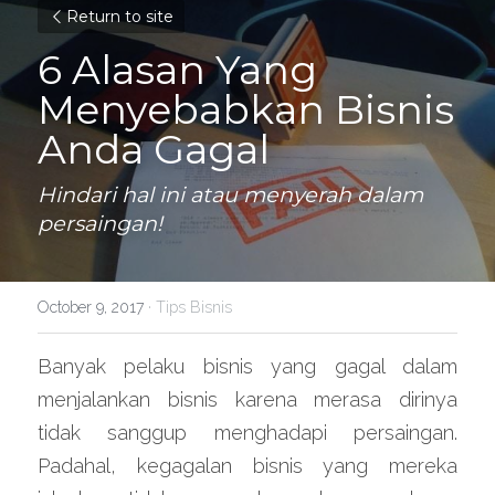
Return to site
6 Alasan Yang 
Menyebabkan Bisnis 
Anda Gagal
Hindari hal ini atau menyerah dalam 
persaingan!
October 9, 2017
·
Tips Bisnis
Banyak pelaku bisnis yang gagal dalam 
menjalankan bisnis karena merasa dirinya 
tidak sanggup menghadapi persaingan. 
Padahal, kegagalan bisnis yang mereka 