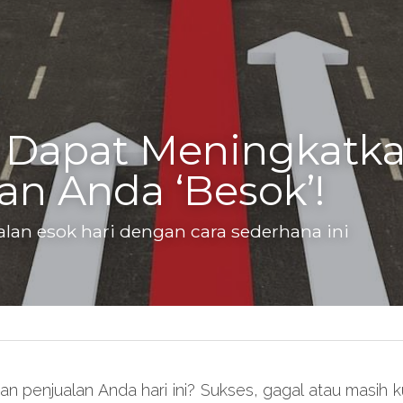
i Dapat Meningkatka
an Anda ‘Besok’!
lan esok hari dengan cara sederhana ini
 penjualan Anda hari ini? Sukses, gagal atau masih 