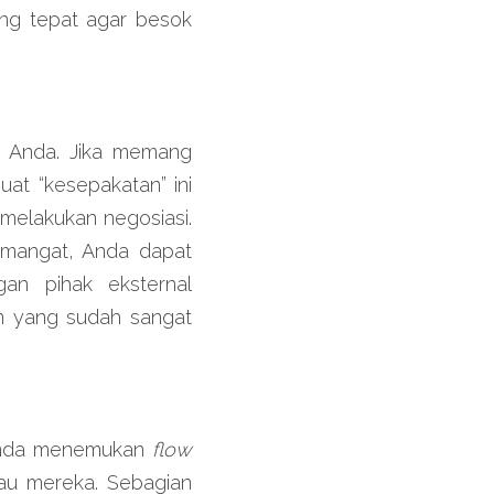
g tepat agar besok 
n Anda. Jika memang 
 “kesepakatan” ini 
melakukan negosiasi. 
emangat, Anda dapat 
gan pihak eksternal 
 yang sudah sangat 
 Anda menemukan 
flow
u mereka. Sebagian 