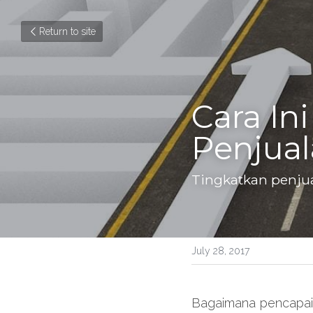
Return to site
Cara In
Penjual
Tingkatkan penjua
July 28, 2017
Bagaimana pencapaian