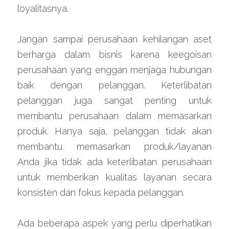
loyalitasnya.
Jangan sampai perusahaan kehilangan aset 
berharga dalam bisnis karena keegoisan 
perusahaan yang enggan menjaga hubungan 
baik dengan pelanggan. Keterlibatan 
pelanggan juga sangat penting untuk 
membantu perusahaan dalam memasarkan 
produk. Hanya saja, pelanggan tidak akan 
membantu memasarkan produk/layanan 
Anda jika tidak ada keterlibatan perusahaan 
untuk memberikan kualitas layanan secara 
konsisten dan fokus kepada pelanggan.
Ada beberapa aspek yang perlu diperhatikan 