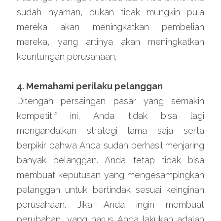
sudah nyaman, bukan tidak mungkin pula 
mereka akan meningkatkan pembelian 
mereka, yang artinya akan meningkatkan 
keuntungan perusahaan.
4. Memahami perilaku pelanggan
Ditengah persaingan pasar yang semakin 
kompetitif ini, Anda tidak bisa lagi 
mengandalkan strategi lama saja serta 
berpikir bahwa Anda sudah berhasil menjaring 
banyak pelanggan. Anda tetap tidak bisa 
membuat keputusan yang mengesampingkan 
pelanggan untuk bertindak sesuai keinginan 
perusahaan. Jika Anda ingin membuat 
perubahan, yang harus Anda lakukan adalah 