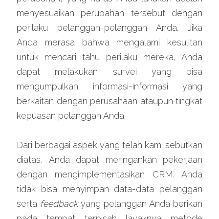
menyesuaikan perubahan tersebut dengan 
perilaku pelanggan-pelanggan Anda. Jika 
Anda merasa bahwa mengalami kesulitan 
untuk mencari tahu perilaku mereka, Anda 
dapat melakukan survei yang bisa 
mengumpulkan informasi-informasi yang 
berkaitan dengan perusahaan ataupun tingkat 
kepuasan pelanggan Anda.
Dari berbagai aspek yang telah kami sebutkan 
diatas, Anda dapat meringankan pekerjaan 
dengan mengimplementasikan CRM. Anda 
tidak bisa menyimpan data-data pelanggan 
serta 
feedback
 yang pelanggan Anda berikan 
pada tempat terpisah layaknya metode 