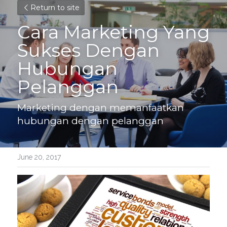
Return to site
Cara Marketing Yang 
Sukses Dengan 
Hubungan 
Pelanggan
Marketing dengan memanfaatkan 
hubungan dengan pelanggan
June 20, 2017