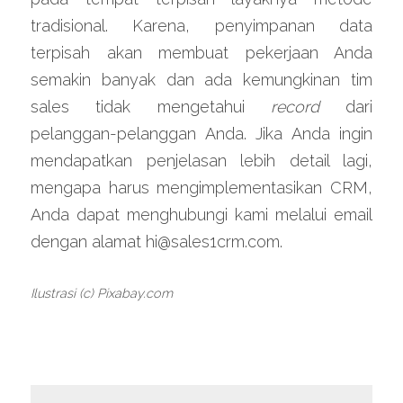
tradisional. Karena, penyimpanan data 
terpisah akan membuat pekerjaan Anda 
semakin banyak dan ada kemungkinan tim 
sales tidak mengetahui 
record
 dari 
pelanggan-pelanggan Anda. Jika Anda ingin 
mendapatkan penjelasan lebih detail lagi, 
mengapa harus mengimplementasikan CRM, 
Anda dapat menghubungi kami melalui email 
dengan alamat hi@sales1crm.com.
Ilustrasi (c) Pixabay.com