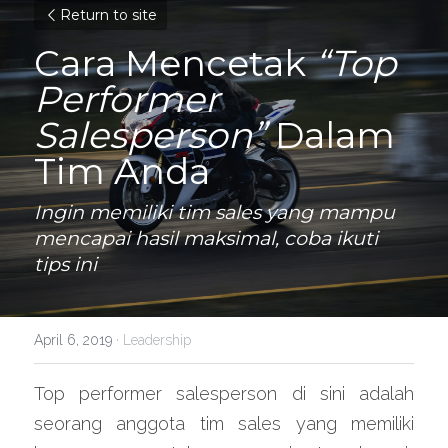
Return to site
Cara Mencetak 
“Top 
Performer 
Salesperson” 
Dalam 
Tim Anda
Ingin memiliki tim sales yang mampu 
mencapai hasil maksimal, coba ikuti 
tips ini
April 6, 2019
·
Leadership
Top performer salesperson di sini adalah 
seorang anggota tim sales yang memiliki 