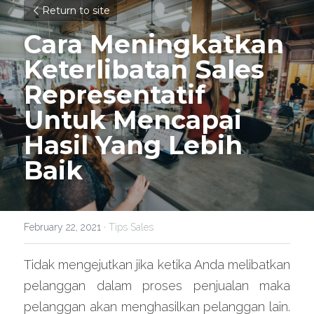
Return to site
Cara Meningkatkan 
Keterlibatan Sales 
Representatif 
Untuk Mencapai 
Hasil Yang Lebih 
Baik
February 22, 2021
·
Tips Sales
Tidak mengejutkan jika ketika Anda melibatkan 
pelanggan dalam proses penjualan maka 
pelanggan akan menghasilkan pelanggan lain. 