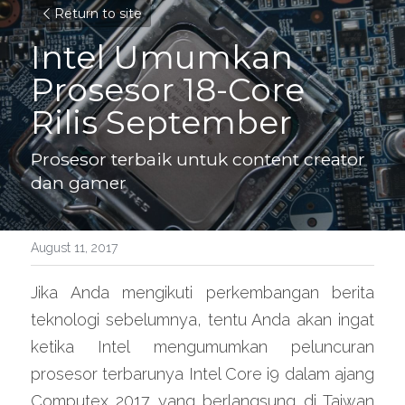
Return to site
Intel Umumkan 
Prosesor 18-Core 
Rilis September
Prosesor terbaik untuk content creator 
dan gamer
August 11, 2017
Jika Anda mengikuti perkembangan berita 
teknologi sebelumnya, tentu Anda akan ingat 
ketika Intel mengumumkan peluncuran 
prosesor terbarunya Intel Core i9 dalam ajang 
Computex 2017 yang berlangsung di Taiwan 