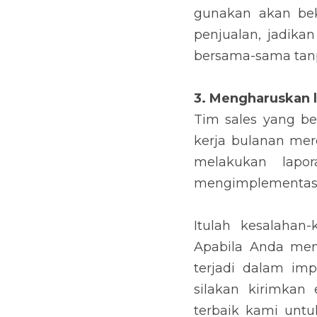
bersama-sama tanpa a
3. Mengharuskan la
Tim sales yang beker
mereka pada CRM ter
kerja bulanan secar
Itulah kesalahan-ke
membutuhkan informa
hi@sales1crm.com
. 
tentang CRM untuk bi
Ilustrasi (c) Unsplash.com