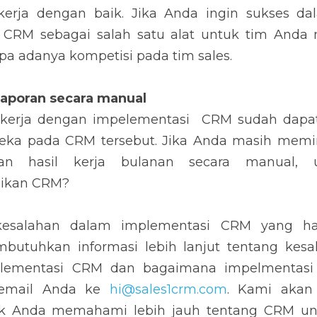
danya kompetisi pada tim sales.
poran secara manual
ja dengan impelementasi  CRM sudah dapat melaporkan
sebut. Jika Anda masih meminta tim sales Anda mela
a manual, untuk apa Anda mengimplementasikan CRM?
salahan dalam implementasi CRM yang harus Anda hi
si lebih lanjut tentang kesalahan umum yang terjadi
Kami akan mengirimkan tim terbaik kami untuk Anda 
snis Anda di Indonesia.