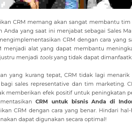
 CRM memang akan sangat membantu tim sales Anda 
at ini menjabat sebagai Sales Manager. Tetapi, tida
 CRM dengan cara yang salah. Sehingga dari yang 
antu meningkatkan produktivitas tim dalam bekerja just
tkan dengan baik.
ang kurang tepat, CRM tidak lagi menarik bagi se
epresentative dan tim marketing. CRM hanya menjadi 
nda di Indonesia
, Anda harus mengimplementasikan C
l berikut ini agar CRM yang Anda gunakan dapat digunak