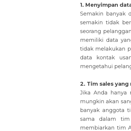
1. Menyimpan data y
Semakin banyak data
bermanfaat pula CRM 
tidak lagi bekerja di
tools 
yang menyimpan 
mengetahui pelanggan
2. Tim sales yang m
Jika Anda hanya mem
sangat mudah mengon
Sebagai seorang sal
mengimplementasikan
berharap CRM yang 
meningkatkan penjual