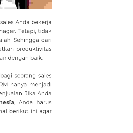
bekerja begitu juga 
k sedikit pula yang 
awalnya CRM menjadi 
ru menjadi 
tools 
yang 
orang sales manager 
pelengkap dan tidak 
memberikan efek positif untuk peningkatan penjualan. Jika Anda ingin mengimpelementasikan 
RM dengan cara yang 
an secara optimal!