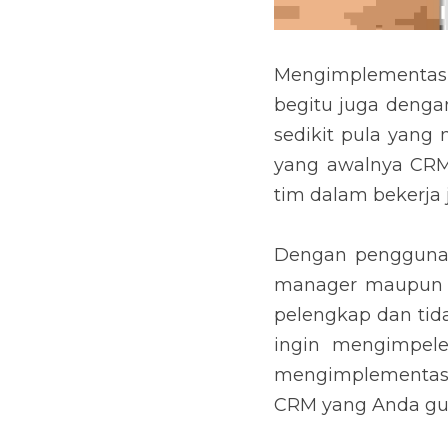
Mengimplementasikan
dengan Anda yang sa
mengimplementasikan
alat yang dapat memb
tidak dapat dimanfaa
Dengan penggunaan y
maupun bagi sales r
CRM untuk bisnis A
benar. Hindari hal-ha