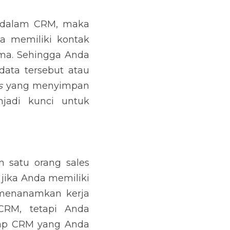
 maka semakin tidak 
pelanggan yang sudah 
k akurat. Ketika Anda 
tetap menyimpan data tersebut atau tidak melakukan pembaruan, maka CRM Anda hanya menjadi 
 menjadi kunci untuk 
 sales mungkin akan 
banyak anggota tim? 
m Anda. Ketika Anda 
 maka jangan pernah 
ingin sukses dalam 
da meraih kesuksesan 