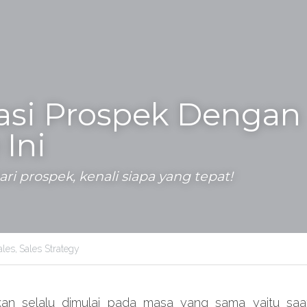
kasi Prospek Dengan 
Ini
ri prospek, kenali siapa yang tepat!
ales,
Sales Strategy
kan selalu dimulai pada masa yang sama yaitu saa