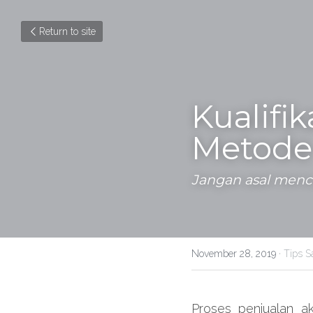
Return to site
Kualifi
Metode 
Jangan asal menca
November 28, 2019
·
Tips S
Proses penjualan a