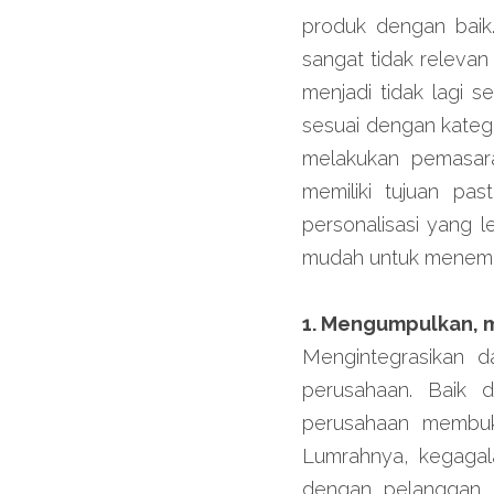
produk dengan baik.
sangat tidak relevan
menjadi tidak lagi se
sesuai dengan katego
melakukan pemasara
memiliki tujuan pa
personalisasi yang l
mudah untuk menemuk
1. Mengumpulkan, 
Mengintegrasikan d
perusahaan. Baik d
perusahaan membuka
Lumrahnya, kegagala
dengan pelanggan. J