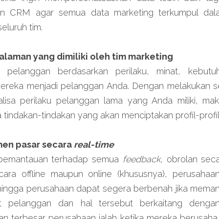
an CRM agar semua data marketing terkumpul dala
eluruh tim.
galaman yang dimiliki oleh tim marketing
 pelanggan berdasarkan perilaku, minat, kebutu
mereka menjadi pelanggan Anda. Dengan melakukan s
isa perilaku pelanggan lama yang Anda miliki, ma
tindakan-tindakan yang akan menciptakan profil-profil 
en pasar secara 
real-time
pemantauan terhadap semua 
feedback
, obrolan sec
cara offline maupun online (khususnya), perusahaa
ehingga perusahaan dapat segera berbenah jika meman
ut pelanggan dan hal tersebut berkaitang deng
an terbesar perusahaan ialah ketika mereka berusaha