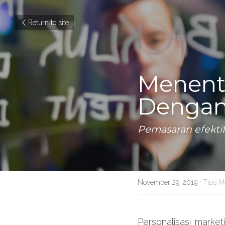
Return to site
Menentu
Dengan 
Pemasaran efektif
November 29, 2019
·
Tips M
Personalisasi marke