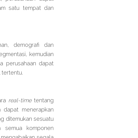
m satu tempat dan 
han, demografi dan 
egmentasi, kemudian 
ka perusahaan dapat 
tertentu. 
ara
 real-time
 tentang 
n dapat menerapkan 
g ditemukan sesuatu 
an semua komponen 
 mengabaikan segala 