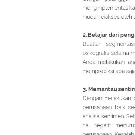
mengimplementasik
mudah diakses oleh s
2. Belajar dari pen
Buatlah segmentasi
psikografis selama 
Anda melakukan anal
memprediksi apa saja 
3. Memantau sentim
Dengan melakukan 
perusahaan baik se
analisa sentimen. S
hal negatif menur
perusahaan. Kesalah