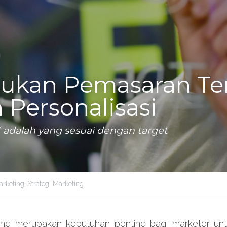
kan Pemasaran Tert
Personalisasi
 adalah yang sesuai dengan target
arketing,
Strategi Marketing
ting merupakan kebutuhan penting bagi marketer un