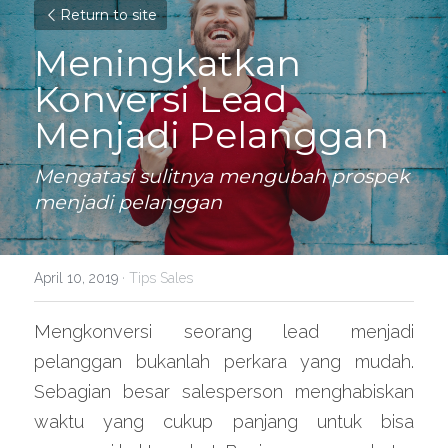
Return to site
Meningkatkan 
Konversi Lead 
Menjadi Pelanggan
Mengatasi sulitnya mengubah prospek 
menjadi pelanggan
April 10, 2019
·
Tips Sales
Mengkonversi seorang lead menjadi 
pelanggan bukanlah perkara yang mudah. 
Sebagian besar salesperson menghabiskan 
waktu yang cukup panjang untuk bisa 