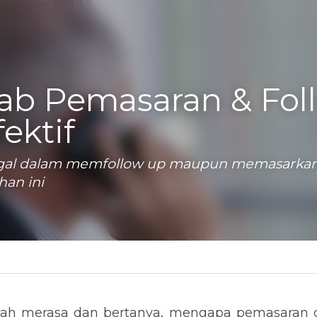
b Pemasaran & Foll
ektif
gagal dalam memfollow up maupun memasarkan, 
han ini
ting
merasa dan bertanya, mengapa pemasaran dan follo