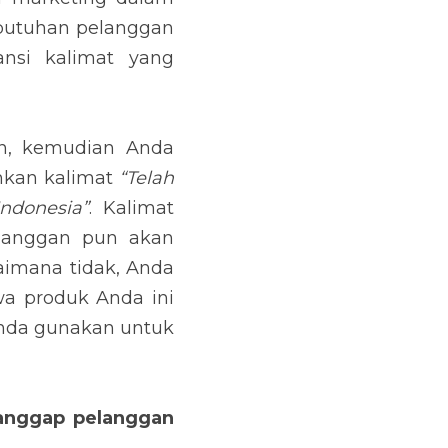
 Anda datang dengan 
r produk baru dengan 
ah untuk menciptakan 
g berisikan kalimat 
dan sudah mengklaim 
Dasar apa yang Anda 
langgan tetap puas 
epuasan pelanggan. 
alah yang sama. Ini 
ial bagi perusahaan. 