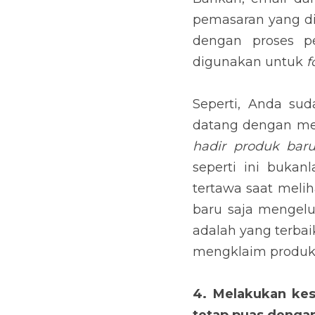
Seperti, Anda sudah
mengirimkan email 
kualitas terbaik dan
hubungan. Bahkan, p
tersebut. Bagaimana
bahwa produk Anda i
gunakan untuk mengk
4. Melakukan kesal
dengan hal tersebut
Kesalahan lain ada
Namun, dari perusah
sangat mustahil dap