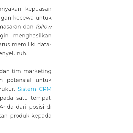
san pelanggan, maka 
secara terpusat dan 
arketing lebih mudah 
imkan pesan 
follow up 
untuk menyimpan dan 
a dapat mengeluarkan 
m memasarkan produk 