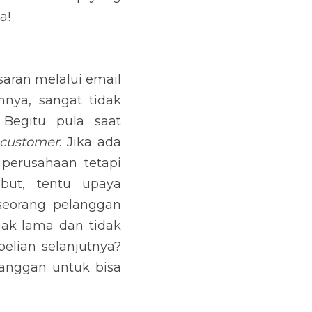
melalui email pada 
ak dianjurkan untuk 
in mengirimkan email 
g masih belum bisa 
 terhadap pelanggan 
ana mungkin seorang 
ejak lama dan tidak 
jutnya? Inilah yang 
rima email marketing 