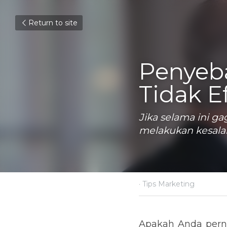
Return to site
Penyeba
Tidak Ef
Jika selama ini 
melakukan kesala
April 10, 2019
·
Tips Marke
Apakah Anda pernah 