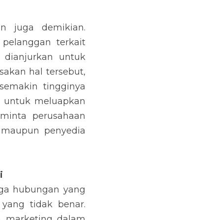
an. Perusahaan yang 
ng belum mendapatkan 
 ulang. Apabila Anda 
Anda dapatkan adalah 
gi pelanggan untuk 
nta perusahaan untuk 
dia layanan untuk 
an yang baik dengan 
, email dan telepon 
sebabkan oleh tidak 
rsebut. Serta tidak 
saran.