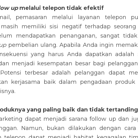
l, pemasaran melalui layanan telepon pun juga demiki
negatif terhadap seorang pelanggan terkait komplain ya
tidak dianjurkan untuk melakukan 
follow up 
pembelian
 tersebut, silakan. Tetapi, konsekuensi yang harus 
emosi pelanggan dan menjadi kesempatan besar ba
sinya. Potensi terbesar adalah pelanggan dapat memi
asama baik dalam pengadaan produk maupun penye
knya yang paling baik dan tidak tertandingi
ting dapat menjadi sarana follow up dan juga hubung
ukan dilakukan dengan cara yang tidak benar. Bahkan
at kegagalan tim marketing dalam pemasaran yang di
tara kebutuhan pelanggan dengan proses pemasaran te
imat yang digunakan untuk 
follow up
 maupun untuk pema