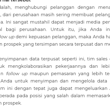
 ingin menghasilkan pemasaran dan 
follow up
 demi kepua
 data-data pelanggan dan prospek yang tersimpan 
panan data terpusat seperti ini, tim sales dan tim m
ikan pekerjaannya dan lebih potensial untuk mengir
g lebih terukur. 
Sistem CRM
 dapat membantu Anda 
satu tempat. Implementasi sistem ini dengan tepat jug
 mana Anda salah berada pada posisi yang salah dala
upun prospek.