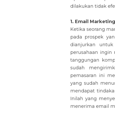
tidak efektif? Jika iy
1. Email Marketing &
Ketika seorang mar
prospek yang belum 
langsung menawarkan 
marketing kepada 
e
diselesaikan oleh p
tersebut, tentu upa
pelanggan yang suda
mendapat tindakan a
menyebabkan akan san
yang dikirimkan.
2. Marketing & 
follo