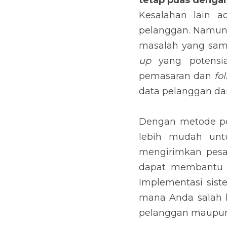
Untuk itu, jika Anda
Anda harus memiliki
menyeluruh.
Dengan metode penyim
untuk mengkolaboras
maupun pemasaran yan
mengelola data pada 
Anda dari posisi di
kepada pelanggan ma
Ilustrasi © Unsplash.com