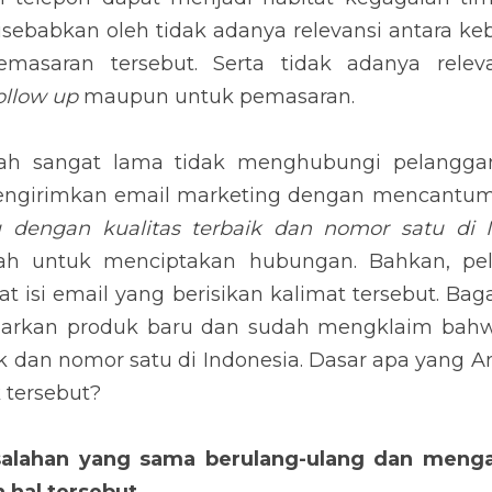
 sangat lama tidak menghubungi pelanggan, kemudian
marketing dengan mencantumkan kalimat 
“Telah hadi
 nomor satu di Indonesia”
. Kalimat seperti ini bukanl
elanggan pun akan tertawa saat melihat isi email yan
 tidak, Anda baru saja mengeluarkan produk baru 
ni adalah yang terbaik dan nomor satu di Indonesia. 
laim produk tersebut?
ahan yang sama berulang-ulang dan menganggap pe
lah, menghubungi pelanggan dengan menanyakan k
aan masih sering membuat pelanggan kecewa untuk mas
at menjadi media pemasaran dan 
follow up
 yang potens