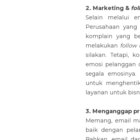
Selain melalui emai
masih memiliki sisi 
penanganan, sangat 
ingin memaksakan hal
semakin tingginya 
meluapkan segala emo
menghentikan kerj
bisnisnya.
3. Menganggap produ
Memang, email marke
pelanggan. Namun, b
dapat menjadi habit
adanya relevansi an
adanya relevansi kal