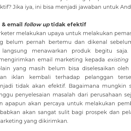
a, ini bisa menjadi jawaban untuk Anda!
 email 
follow up 
tidak efektif
keter melakukan upaya untuk melakukan pemasaran 
pernah bertemu dan dikenal sebelumnya, sangat tid
produk begitu saja. Begitu pula saat perusahaan ing
xisting customer
. Jika ada tanggungan komplain yan
erusahaan tetapi sudah mengirimkan iklan kembali
ya pemasaran ini menjadi tidak akan efektif. Bagaim
h menunggu penyelesaian masalah dari perusahaan s
papun akan percaya untuk melakukan pembelian selan
gat sulit bagi prospek dan pelanggan untuk bisa mene
w up
 melalui telepon tidak efektif