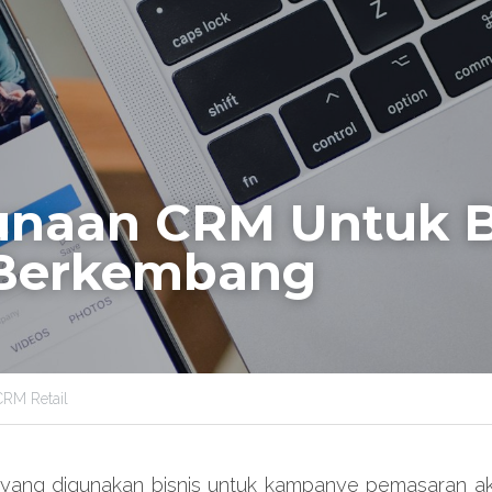
naan CRM Untuk Bi
Berkembang
CRM Retail
yang digunakan bisnis untuk kampanye pemasaran ak