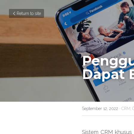
Return to site
Penggu
Dapat 
September 12, 2022
·
CRM,
Sistem CRM khusus 