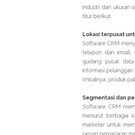
industri dan ukuran 
fitur berikut:
Lokasi terpusat un
Software CRM menyim
telepon dan email, 
gudang pusat data
informasi pelanggan
(misalnya, produk pa
Segmentasi dan p
Software CRM memu
menurut berbagai kar
marketer untuk memb
pesan pemasaran mer