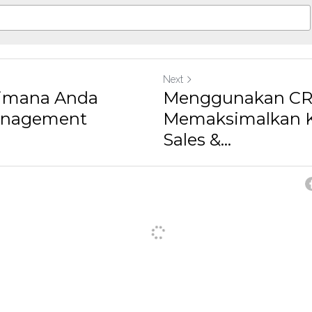
Next
imana Anda
Menggunakan CR
anagement
Memaksimalkan K
Sales &...