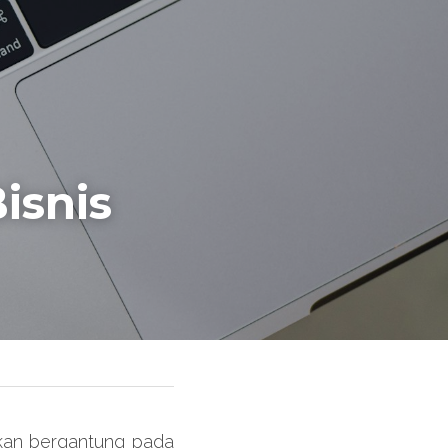
snis 
an bergantung pada 