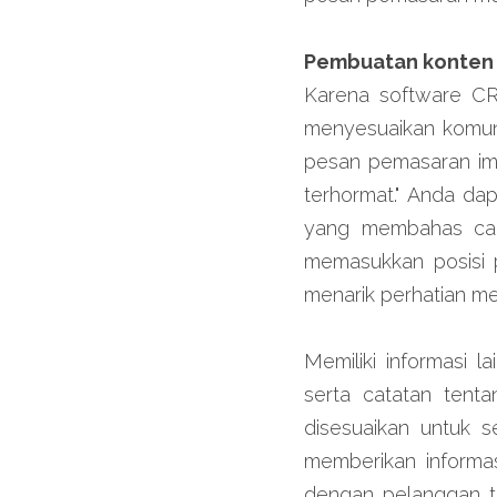
Pembuatan konten 
Karena software CR
menyesuaikan komuni
pesan pemasaran imp
terhormat." Anda da
yang membahas cal
memasukkan posisi 
menarik perhatian me
Memiliki informasi l
serta catatan ten
disesuaikan untuk s
memberikan inform
dengan pelanggan ter