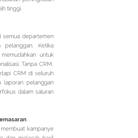
h tinggi.
di semua departemen 
 pelanggan. Ketika 
n memudahkan untuk 
lisasi. Tanpa CRM, 
etapi CRM di seluruh 
laporan pelanggan 
rfokus dalam saluran 
pemasaran
k membuat kampanye 
 dan melacak hasil 