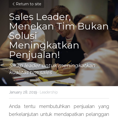
Return to site
Sales Leader, 
Menekan Tim Bukan 
Solusi 
Meningkatkan 
Penjualan!
Sikap leader untuk meningkatkan 
kualitas tim sales
January 28, 2019
·
Leadership
Anda tentu membutuhkan penjualan yang 
berkelanjutan untuk mendapatkan pelanggan 