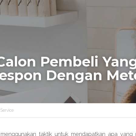
Calon Pembeli Yang
espon Dengan Meto
Service
 menggunakan taktik untuk mendapatkan apa yang me