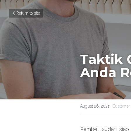
Return to site
Taktik 
Anda R
August 26, 2021
·
Customer 
Pembeli sudah siap