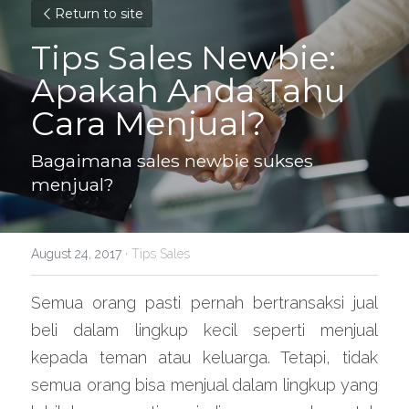
Return to site
Tips Sales Newbie: 
Apakah Anda Tahu 
Cara Menjual?
Bagaimana sales newbie sukses 
menjual?
August 24, 2017
·
Tips Sales
Semua orang pasti pernah bertransaksi jual 
beli dalam lingkup kecil seperti menjual 
kepada teman atau keluarga. Tetapi, tidak 
semua orang bisa menjual dalam lingkup yang 