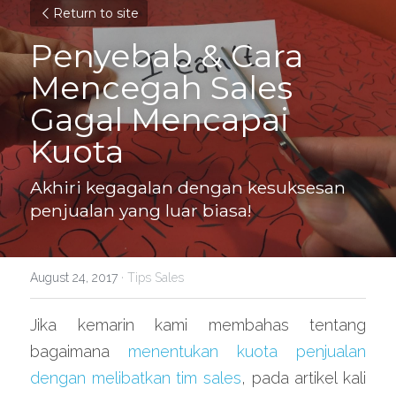
Return to site
Penyebab & Cara 
Mencegah Sales 
Gagal Mencapai 
Kuota
Akhiri kegagalan dengan kesuksesan 
penjualan yang luar biasa!
August 24, 2017
·
Tips Sales
Jika kemarin kami membahas tentang 
bagaimana 
menentukan kuota penjualan 
dengan melibatkan tim sales
, pada artikel kali 