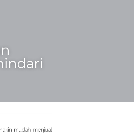
n 
hindari
makin mudah menjual 