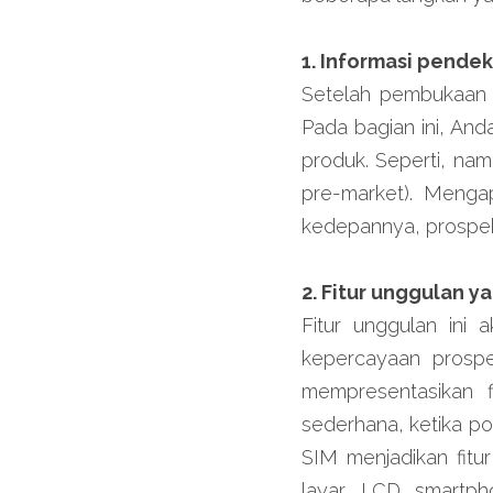
1. Informasi pende
Setelah pembukaan p
Pada bagian ini, An
produk. Seperti, nam
pre-market). Mengap
kedepannya, prospek
2. Fitur unggulan y
Fitur unggulan ini
kepercayaan prosp
mempresentasikan f
sederhana, ketika p
SIM menjadikan fitur
layar LCD smartpho