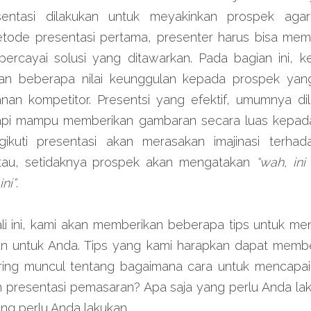
sentasi dilakukan untuk meyakinkan prospek aga
tode presentasi pertama, presenter harus bisa me
cayai solusi yang ditawarkan. Pada bagian ini, k
n beberapa nilai keunggulan kepada prospek yang b
an kompetitor. Presentsi yang efektif, umumnya di
api mampu memberikan gambaran secara luas kepada 
kuti presentasi akan merasakan imajinasi terhada
au, setidaknya prospek akan mengatakan 
“wah, ini
ni”
.
 ini, kami akan memberikan beberapa tips untuk meni
n untuk Anda. Tips yang kami harapkan dapat membe
ing muncul tentang bagaimana cara untuk mencapai 
 presentasi pemasaran? Apa saja yang perlu Anda laku
ng perlu Anda lakukan.