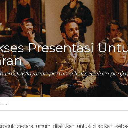
kses Presentasi Untu
ran
 produk/layanan pertama kali sebelum penjua
ntasi
oduk secara umum dilakukan untuk dijadikan sebag