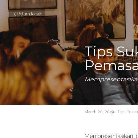
Return to site
Tips Su
Pemasa
Mempresentasikan
March 20, 2019
·
Tips Prese
Mempresentasikan pr