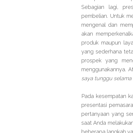
Sebagian lagi, pre
pembelian. Untuk me
mengenal dan memper
akan memperkenalka
produk maupun layan
yang sederhana tet
prospek yang mengi
menggunakannya. At
saya tunggu selama i
Pada kesempatan kali
presentasi pemasara
pertanyaan yang ser
saat Anda melakukan
beberapa langkah ya