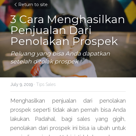
Return to site
3 Cara Menghasilkan 
Penjualan Dari 
Penolakan Prospek
Peluang yang bisa Anda dapatkan 
setelah ditolak prospek
July 9, 2019
·
Tips Sales
Menghasilkan penjualan dari penolakan 
prospek seperti tidak akan pernah bisa Anda 
lakukan. Padahal, bagi sales yang gigih, 
penolakan dari prospek ini bisa ia ubah untuk 