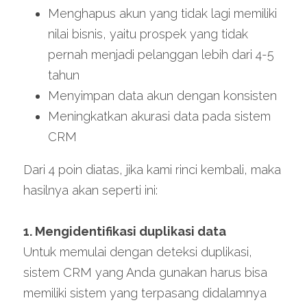
Menghapus akun yang tidak lagi memiliki 
nilai bisnis, yaitu prospek yang tidak 
pernah menjadi pelanggan
 lebih dari 4-5 
tahun
Menyimpan
 data akun 
dengan konsisten
Meningkatkan akurasi data pada sistem 
CRM
Dari 4 poin diatas, jika kami rinci kembali, maka 
hasilnya akan seperti ini:
1. Mengidentifikasi duplikasi data
Untuk memulai dengan deteksi duplika
si
,
sistem CRM yang Anda gunakan harus bisa 
memiliki sistem yang terpasang didalamnya 