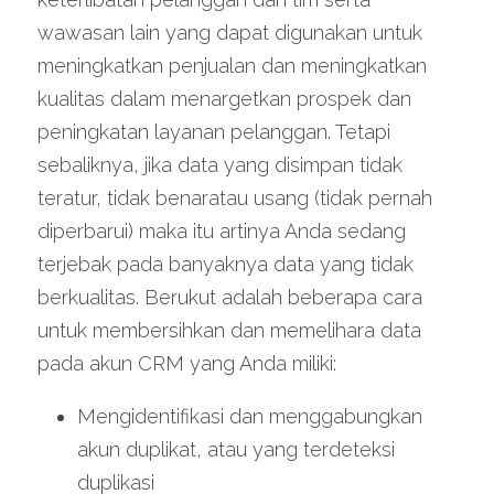
wawasan lain yang dapat digunakan untuk 
meningkatkan penjualan dan meningkatkan 
kualitas dalam menargetkan prospek
 dan 
peningkatan 
layanan pelanggan. Tetapi 
sebaliknya,
 jika data 
yang disimpan
 tidak 
teratur, tidak benaratau 
usang
(tidak pernah 
diperbarui) maka itu artinya Anda sedang 
terjebak pada banyaknya data yang tidak 
berkualitas
.
 Berukut adalah
 beberapa 
cara
untuk membersihkan dan memelihara data 
pada 
akun CRM
 yang Anda miliki:
Mengidentifikasi dan menggabungkan 
akun duplikat, 
atau yang ter
deteksi 
duplika
si