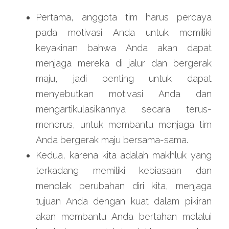
Pertama, anggota tim harus percaya 
pada motivasi Anda untuk memiliki 
keyakinan bahwa Anda akan dapat 
menjaga mereka di jalur dan bergerak 
maju, jadi penting untuk dapat 
menyebutkan motivasi Anda dan 
mengartikulasikannya secara terus-
menerus, untuk membantu menjaga tim 
Anda bergerak maju bersama-sama.
Kedua, karena kita adalah makhluk yang 
terkadang memiliki kebiasaan dan 
menolak perubahan diri kita, menjaga 
tujuan Anda dengan kuat dalam pikiran 
akan membantu Anda bertahan melalui 