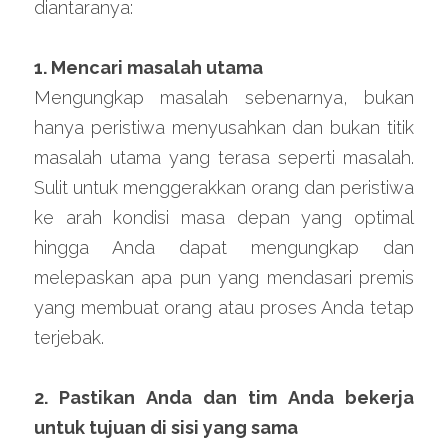
diantaranya:
1. Mencari masalah utama
Mengungkap masalah sebenarnya, bukan 
hanya peristiwa menyusahkan dan bukan titik 
masalah utama yang terasa seperti masalah. 
Sulit untuk menggerakkan orang dan peristiwa 
ke arah kondisi masa depan yang optimal 
hingga Anda dapat mengungkap dan 
melepaskan apa pun yang mendasari premis 
yang membuat orang atau proses Anda tetap 
terjebak.
2. Pastikan Anda dan 
tim Anda 
bekerja 
untuk tujuan di sisi yang sama