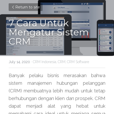
Return to site
7 Cara Untuk 
Mengatur Sistem 
CRM
July 14, 2020
·
CRM Indonesia,
CRM,
CRM Software
Banyak pelaku bisnis merasakan bahwa 
sistem manajemen hubungan pelanggan 
(CRM) membuatnya lebih mudah untuk tetap 
berhubungan dengan klien dan prospek. CRM 
dapat menjadi alat yang hebat untuk 
memahami cara ideal untuk menjaga semua 