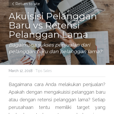
Return to site
Akuisisi Pelanggan 
Baru vs Retensi 
Pelanggan Lama
Bagaimana sukses penjualan dari 
pelanggan baru dan pelanggan lama?
March 12, 2018
·
Tips Sales
Bagaimana cara Anda melakukan penjualan? 
Apakah dengan mengakuisisi pelanggan baru 
atau dengan retensi pelanggan lama? Setiap 
perusahaan tentu memiliki target yang 