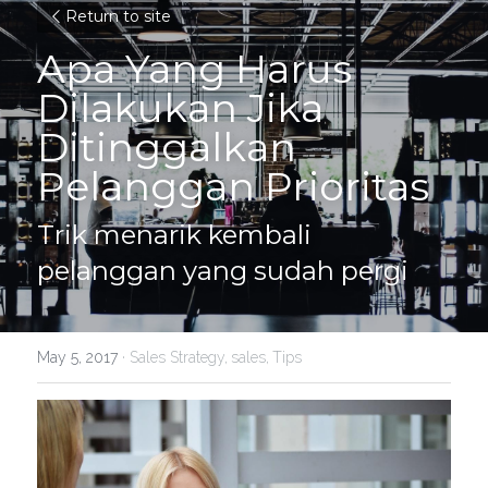
Return to site
Apa Yang Harus 
Dilakukan Jika 
Ditinggalkan 
Pelanggan Prioritas
Trik menarik kembali 
pelanggan yang sudah pergi
May 5, 2017
·
Sales Strategy,
sales,
Tips