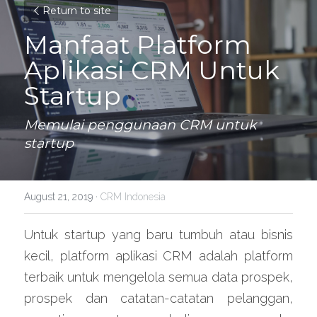
Return to site
Manfaat Platform 
Aplikasi CRM Untuk 
Startup
Memulai penggunaan CRM untuk 
startup
August 21, 2019
·
CRM Indonesia
Untuk startup yang baru tumbuh atau bisnis 
kecil, platform aplikasi CRM adalah platform 
terbaik untuk mengelola semua data prospek, 
prospek dan catatan-catatan pelanggan, 