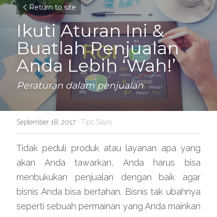
Return to site
Ikuti Aturan Ini & 
Buatlah Penjualan 
Anda Lebih ‘Wah!’
Peraturan dalam penjualan
September 18, 2017
·
Tips Sales
Tidak peduli produk atau layanan apa yang 
akan Anda tawarkan, Anda harus bisa 
menbukukan penjualan dengan baik agar 
bisnis Anda bisa bertahan. Bisnis tak ubahnya 
seperti sebuah permainan yang Anda mainkan 